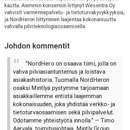
kautta. Aiemmin konserniin liittynyt Wesentra Oy
vahvisti varmennepalvelu- ja tietoturvakyvykkyyksiä,
ja NordHeron liittyminen laajentaa kokonaisuutta
vahvalla pilviteknologiaosaamisella.
Johdon kommentit
“NordHero on osaava tiimi, jolla on
vahva pilviasiantuntemus ja loistava
asiakashistoria. Tuomalla NordHeron
osaksi Mintlyä pystymme tarjoamaan
asiakkaillemme entistä laajemman
kokonaisuuden, joka yhdistää verkko- ja
tietoturvaosaamisen sekä pilvipalvelut.
Odotamme yhteistyötä innolla.”
— Timo
Aarvala, toimitusjohtaja, Mintly Group