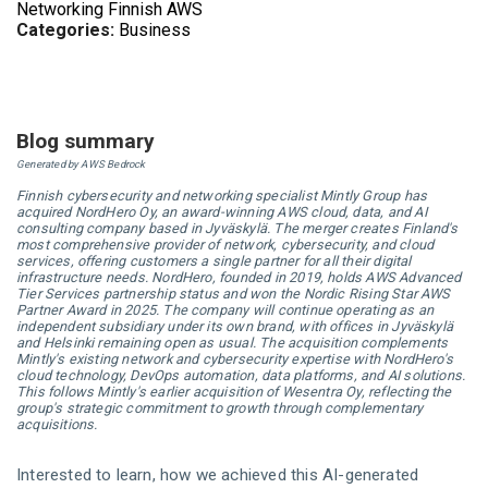
Networking
Finnish
AWS
Categories:
Business
Blog summary
Generated by AWS Bedrock
Finnish cybersecurity and networking specialist Mintly Group has
acquired NordHero Oy, an award-winning AWS cloud, data, and AI
consulting company based in Jyväskylä. The merger creates Finland's
most comprehensive provider of network, cybersecurity, and cloud
services, offering customers a single partner for all their digital
infrastructure needs. NordHero, founded in 2019, holds AWS Advanced
Tier Services partnership status and won the Nordic Rising Star AWS
Partner Award in 2025. The company will continue operating as an
independent subsidiary under its own brand, with offices in Jyväskylä
and Helsinki remaining open as usual. The acquisition complements
Mintly's existing network and cybersecurity expertise with NordHero's
cloud technology, DevOps automation, data platforms, and AI solutions.
This follows Mintly's earlier acquisition of Wesentra Oy, reflecting the
group's strategic commitment to growth through complementary
acquisitions.
Interested to learn, how we achieved this AI-generated