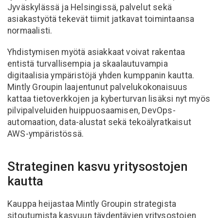
Jyväskylässä ja Helsingissä, palvelut sekä
asiakastyötä tekevät tiimit jatkavat toimintaansa
normaalisti.
Yhdistymisen myötä asiakkaat voivat rakentaa
entistä turvallisempia ja skaalautuvampia
digitaalisia ympäristöjä yhden kumppanin kautta.
Mintly Groupin laajentunut palvelukokonaisuus
kattaa tietoverkkojen ja kyberturvan lisäksi nyt myös
pilvipalveluiden huippuosaamisen, DevOps-
automaation, data-alustat sekä tekoälyratkaisut
AWS-ympäristössä.
Strateginen kasvu yritysostojen
kautta
Kauppa heijastaa Mintly Groupin strategista
sitoutumista kasvuun täydentävien yritysostojen