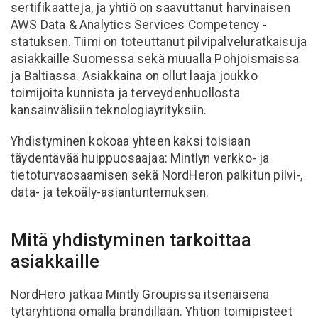
sertifikaatteja, ja yhtiö on saavuttanut harvinaisen
AWS Data & Analytics Services Competency -
statuksen. Tiimi on toteuttanut pilvipalveluratkaisuja
asiakkaille Suomessa sekä muualla Pohjoismaissa
ja Baltiassa. Asiakkaina on ollut laaja joukko
toimijoita kunnista ja terveydenhuollosta
kansainvälisiin teknologiayrityksiin.
Yhdistyminen kokoaa yhteen kaksi toisiaan
täydentävää huippuosaajaa: Mintlyn verkko- ja
tietoturvaosaamisen sekä NordHeron palkitun pilvi-,
data- ja tekoäly-asiantuntemuksen.
Mitä yhdistyminen tarkoittaa
asiakkaille
NordHero jatkaa Mintly Groupissa itsenäisenä
tytäryhtiönä omalla brändillään. Yhtiön toimipisteet