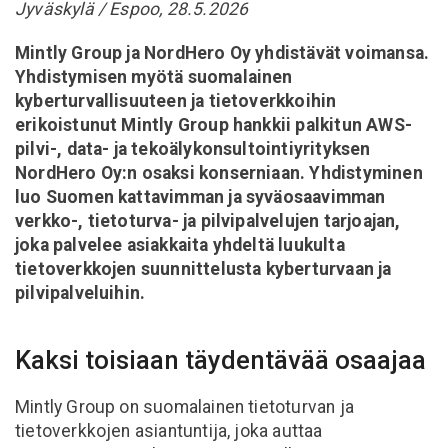
Jyväskylä / Espoo, 28.5.2026
Mintly Group ja NordHero Oy yhdistävät voimansa.
Yhdistymisen myötä suomalainen
kyberturvallisuuteen ja tietoverkkoihin
erikoistunut Mintly Group hankkii palkitun AWS-
pilvi-, data- ja tekoälykonsultointiyrityksen
NordHero Oy:n osaksi konserniaan. Yhdistyminen
luo Suomen kattavimman ja syväosaavimman
verkko-, tietoturva- ja pilvipalvelujen tarjoajan,
joka palvelee asiakkaita yhdeltä luukulta
tietoverkkojen suunnittelusta kyberturvaan ja
pilvipalveluihin.
Kaksi toisiaan täydentävää osaajaa
Mintly Group on suomalainen tietoturvan ja
tietoverkkojen asiantuntija, joka auttaa