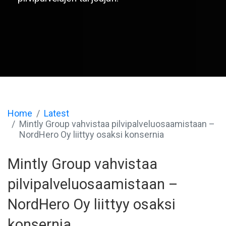
Home
Latest
Mintly Group vahvistaa pilvipalveluosaamistaan –
NordHero Oy liittyy osaksi konsernia
Mintly Group vahvistaa
pilvipalveluosaamistaan –
NordHero Oy liittyy osaksi
konsernia