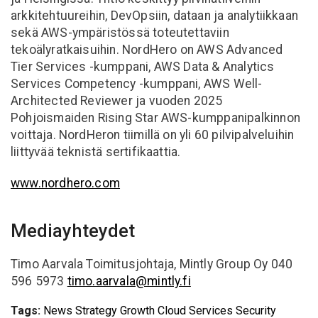
arkkitehtuureihin, DevOpsiin, dataan ja analytiikkaan
sekä AWS-ympäristössä toteutettaviin
tekoälyratkaisuihin. NordHero on AWS Advanced
Tier Services -kumppani, AWS Data & Analytics
Services Competency -kumppani, AWS Well-
Architected Reviewer ja vuoden 2025
Pohjoismaiden Rising Star AWS-kumppanipalkinnon
voittaja. NordHeron tiimillä on yli 60 pilvipalveluihin
liittyvää teknistä sertifikaattia.
www.nordhero.com
Mediayhteydet
Timo Aarvala Toimitusjohtaja, Mintly Group Oy 040
596 5973
timo.aarvala@mintly.fi
Tags:
News
Strategy
Growth
Cloud Services
Security