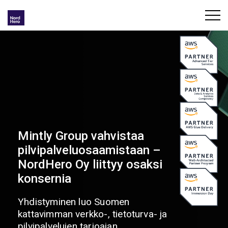
Mintly Group vahvistaa
pilvipalveluosaamistaan –
NordHero Oy liittyy osaksi
konsernia
Yhdistyminen luo Suomen
kattavimman verkko-, tietoturva- ja
pilvipalvelujen tarjoajan.