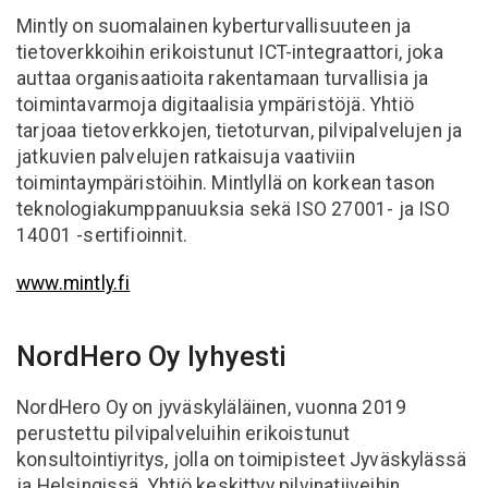
Mintly on suomalainen kyberturvallisuuteen ja
tietoverkkoihin erikoistunut ICT-integraattori, joka
auttaa organisaatioita rakentamaan turvallisia ja
toimintavarmoja digitaalisia ympäristöjä. Yhtiö
tarjoaa tietoverkkojen, tietoturvan, pilvipalvelujen ja
jatkuvien palvelujen ratkaisuja vaativiin
toimintaympäristöihin. Mintlyllä on korkean tason
teknologiakumppanuuksia sekä ISO 27001- ja ISO
14001 -sertifioinnit.
www.mintly.fi
NordHero Oy lyhyesti
NordHero Oy on jyväskyläläinen, vuonna 2019
perustettu pilvipalveluihin erikoistunut
konsultointiyritys, jolla on toimipisteet Jyväskylässä
ja Helsingissä. Yhtiö keskittyy pilvinatiiveihin