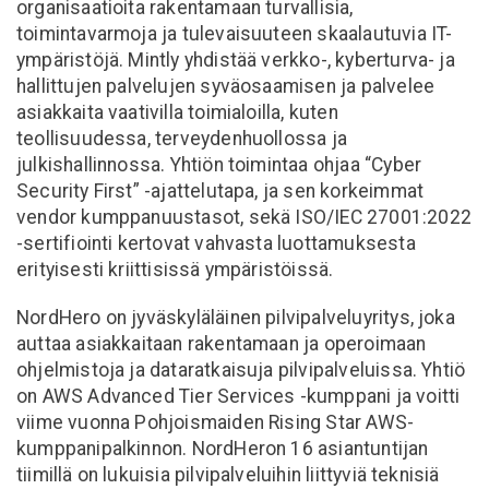
organisaatioita rakentamaan turvallisia,
toimintavarmoja ja tulevaisuuteen skaalautuvia IT-
ympäristöjä. Mintly yhdistää verkko-, kyberturva- ja
hallittujen palvelujen syväosaamisen ja palvelee
asiakkaita vaativilla toimialoilla, kuten
teollisuudessa, terveydenhuollossa ja
julkishallinnossa. Yhtiön toimintaa ohjaa “Cyber
Security First” -ajattelutapa, ja sen korkeimmat
vendor kumppanuustasot, sekä ISO/IEC 27001:2022
-sertifiointi kertovat vahvasta luottamuksesta
erityisesti kriittisissä ympäristöissä.
NordHero on jyväskyläläinen pilvipalveluyritys, joka
auttaa asiakkaitaan rakentamaan ja operoimaan
ohjelmistoja ja dataratkaisuja pilvipalveluissa. Yhtiö
on AWS Advanced Tier Services -kumppani ja voitti
viime vuonna Pohjoismaiden Rising Star AWS-
kumppanipalkinnon. NordHeron 16 asiantuntijan
tiimillä on lukuisia pilvipalveluihin liittyviä teknisiä